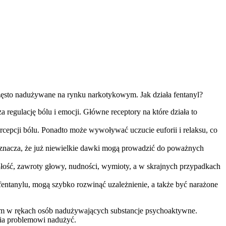
 często nadużywane na rynku narkotykowym. Jak działa fentanyl?
regulację bólu i emocji. Główne receptory na które działa to
cepcji bólu. Ponadto może wywoływać uczucie euforii i relaksu, co
a oznacza, że już niewielkie dawki mogą prowadzić do poważnych
ość, zawroty głowy, nudności, wymioty, a w skrajnych przypadkach
fentanylu, mogą szybko rozwinąć uzależnienie, a także być narażone
kiem w rękach osób nadużywających substancje psychoaktywne.
nia problemowi nadużyć.