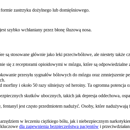
 formie zastrzyku dożylnego lub domięśniowego.
 jest szybko wchłaniany przez błonę śluzową nosa.
óre są stosowane głównie jako leki przeciwbólowe, ale niestety także
ie się z receptorami opioidowymi w mózgu, które są odpowiedzialne za 
lokowanie przesyłu sygnałów bólowych do mózgu oraz zmniejszenie per
ch.
 od morfiny i około 50 razy silniejszy od heroiny. Ta ogromna potencj
zpiecznych skutków ubocznych, takich jak depresja oddechowa, ospał
, fentanyl jest często przedmiotem nadużyć. Osoby, które nadużywają 
 narzędziem w leczeniu ciężkiego bólu, jak i niebezpiecznym narkoty
t kluczowe
dla zapewnienia bezpieczeństwa pacjentów
i przeciwdziała