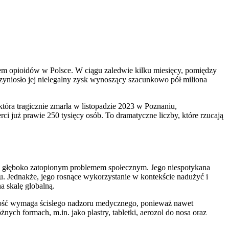
ciem opioidów w Polsce. W ciągu zaledwie kilku miesięcy, pomiędzy
rzyniosło jej nielegalny zysk wynoszący szacunkowo pół miliona
która tragicznie zmarła w listopadzie 2023 w Poznaniu,
rci już prawie 250 tysięcy osób. To dramatyczne liczby, które rzucają
akże głęboko zatopionym problemem społecznym. Jego niespotykana
u. Jednakże, jego rosnące wykorzystanie w kontekście nadużyć i
 skalę globalną.
wność wymaga ścisłego nadzoru medycznego, ponieważ nawet
ych formach, m.in. jako plastry, tabletki, aerozol do nosa oraz