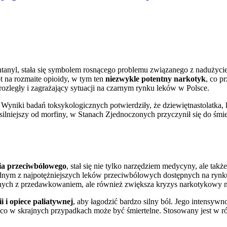
 fentanyl, stała się symbolem rosnącego problemu związanego z naduży
t na rozmaite opioidy, w tym ten
niezwykle potentny narkotyk
, co p
 rozległy i zagrażający sytuacji na czarnym rynku leków w Polsce.
 Wyniki badań toksykologicznych potwierdziły, że dziewiętnastolatka, 
 silniejszy od morfiny, w Stanach Zjednoczonych przyczynił się do śmie
ania przeciwbólowego
, stał się nie tylko narzędziem medycyny, ale t
o jednym z najpotężniejszych leków przeciwbólowych dostępnych na rynk
nych z przedawkowaniem, ale również zwiększa kryzys narkotykowy na
 i opiece paliatywnej
, aby łagodzić bardzo silny ból. Jego intensy
co w skrajnych przypadkach może być śmiertelne. Stosowany jest w różn