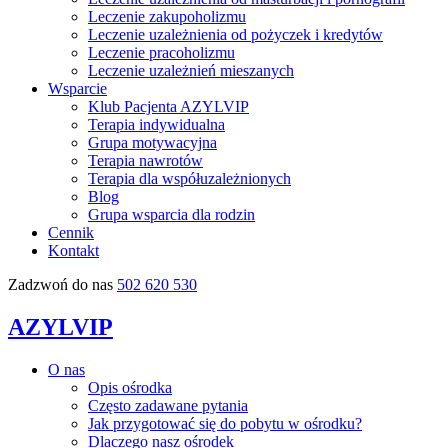
Leczenie zakupoholizmu
Leczenie uzależnienia od pożyczek i kredytów
Leczenie pracoholizmu
Leczenie uzależnień mieszanych
Wsparcie
Klub Pacjenta AZYLVIP
Terapia indywidualna
Grupa motywacyjna
Terapia nawrotów
Terapia dla współuzależnionych
Blog
Grupa wsparcia dla rodzin
Cennik
Kontakt
Zadzwoń do nas
502 620 530
AZYLVIP
O nas
Opis ośrodka
Często zadawane pytania
Jak przygotować się do pobytu w ośrodku?
Dlaczego nasz ośrodek