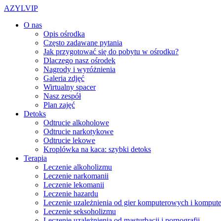
AZYLVIP
O nas
Opis ośrodka
Często zadawane pytania
Jak przygotować się do pobytu w ośrodku?
Dlaczego nasz ośrodek
Nagrody i wyróżnienia
Galeria zdjęć
Wirtualny spacer
Nasz zespół
Plan zajęć
Detoks
Odtrucie alkoholowe
Odtrucie narkotykowe
Odtrucie lekowe
Kroplówka na kaca: szybki detoks
Terapia
Leczenie alkoholizmu
Leczenie narkomanii
Leczenie lekomanii
Leczenie hazardu
Leczenie uzależnienia od gier komputerowych i kompute
Leczenie seksoholizmu
Leczenie uzależnienia od masturbacji i pornografii