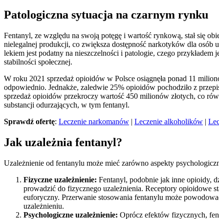
Patologiczna sytuacja na czarnym rynku
Fentanyl, ze względu na swoją potęgę i wartość rynkową, stał się ob
nielegalnej produkcji, co zwiększa dostępność narkotyków dla osób uz
lekiem jest podatny na nieszczelności i patologie, czego przykładem 
stabilności społecznej.
W roku 2021 sprzedaż opioidów w Polsce osiągnęła ponad 11 milio
odpowiednio. Jednakże, zaledwie 25% opioidów pochodziło z przepisó
sprzedaż opioidów przekroczy wartość 450 milionów złotych, co równ
substancji odurzających, w tym fentanyl.
Sprawdź ofertę
:
Leczenie narkomanów
|
Leczenie alkoholików
|
Lec
Jak uzależnia fentanyl?
Uzależnienie od fentanylu może mieć zarówno aspekty psychologiczne
Fizyczne uzależnienie:
Fentanyl, podobnie jak inne opioidy, 
prowadzić do fizycznego uzależnienia. Receptory opioidowe st
euforyczny. Przerwanie stosowania fentanylu może powodować o
uzależnieniu.
Psychologiczne uzależnienie:
Oprócz efektów fizycznych, fen