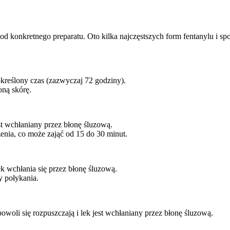
od konkretnego preparatu. Oto kilka najczęstszych form fentanylu i s
określony czas (zazwyczaj 72 godziny).
oną skórę.
st wchłaniany przez błonę śluzową.
zenia, co może zająć od 15 do 30 minut.
ek wchłania się przez błonę śluzową.
y połykania.
powoli się rozpuszczają i lek jest wchłaniany przez błonę śluzową.