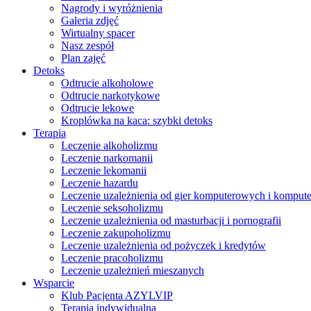
Nagrody i wyróżnienia
Galeria zdjęć
Wirtualny spacer
Nasz zespół
Plan zajęć
Detoks
Odtrucie alkoholowe
Odtrucie narkotykowe
Odtrucie lekowe
Kroplówka na kaca: szybki detoks
Terapia
Leczenie alkoholizmu
Leczenie narkomanii
Leczenie lekomanii
Leczenie hazardu
Leczenie uzależnienia od gier komputerowych i kompute
Leczenie seksoholizmu
Leczenie uzależnienia od masturbacji i pornografii
Leczenie zakupoholizmu
Leczenie uzależnienia od pożyczek i kredytów
Leczenie pracoholizmu
Leczenie uzależnień mieszanych
Wsparcie
Klub Pacjenta AZYLVIP
Terapia indywidualna