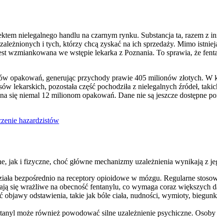
iektem nielegalnego handlu na czarnym rynku. Substancja ta, razem z i
ależnionych i tych, którzy chcą zyskać na ich sprzedaży. Mimo istniej
jest wzmiankowana we wstępie lekarka z Poznania. To sprawia, że fentan
nów opakowań, generując przychody prawie 405 milionów złotych. W 
w lekarskich, pozostała część pochodziła z nielegalnych źródeł, taki
a się niemal 12 milionom opakowań. Dane nie są jeszcze dostępne pona
zenie hazardzistów
, jak i fizyczne, choć główne mechanizmy uzależnienia wynikają z je
działa bezpośrednio na receptory opioidowe w mózgu. Regularne stoso
ają się wrażliwe na obecność fentanylu, co wymaga coraz większych d
bjawy odstawienia, takie jak bóle ciała, nudności, wymioty, biegunka
tanyl może również powodować silne uzależnienie psychiczne. Osoby 