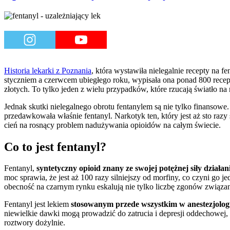
Historia lekarki z Poznania
, która wystawiła nielegalnie recepty na
styczniem a czerwcem ubiegłego roku, wypisała ona ponad 800 recep
złotych. To tylko jeden z wielu przypadków, które rzucają światło na
Jednak skutki nielegalnego obrotu fentanylem są nie tylko finansowe.
przedawkowała właśnie fentanyl. Narkotyk ten, który jest aż sto razy
cień na rosnący problem nadużywania opioidów na całym świecie.
Co to jest fentanyl?
Fentanyl,
syntetyczny opioid znany ze swojej potężnej siły dział
moc sprawia, że jest aż 100 razy silniejszy od morfiny, co czyni g
obecność na czarnym rynku eskalują nie tylko liczbę zgonów związa
Fentanyl jest lekiem
stosowanym przede wszystkim w anestezjologii
niewielkie dawki mogą prowadzić do zatrucia i depresji oddechowej, 
roztwory dożylnie.