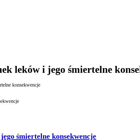
ek leków i jego śmiertelne kons
ertelne konsekwencje
nsekwencje
 jego śmiertelne konsekwencje