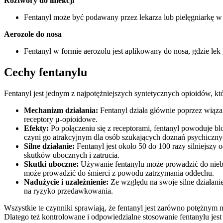
Roztwory do iniekcji
Fentanyl może być podawany przez lekarza lub pielęgniarkę w
Aerozole do nosa
Fentanyl w formie aerozolu jest aplikowany do nosa, gdzie lek
Cechy fentanylu
Fentanyl jest jednym z najpotężniejszych syntetycznych opioidów, kt
Mechanizm działania:
Fentanyl działa głównie poprzez wiązan
receptory μ-opioidowe.
Efekty:
Po połączeniu się z receptorami, fentanyl powoduje b
czyni go atrakcyjnym dla osób szukających doznań psychiczny
Silne działanie:
Fentanyl jest około 50 do 100 razy silniejszy
skutków ubocznych i zatrucia.
Skutki uboczne:
Używanie fentanylu może prowadzić do niebe
może prowadzić do śmierci z powodu zatrzymania oddechu.
Nadużycie i uzależnienie:
Ze względu na swoje silne działanie
na ryzyko przedawkowania.
Wszystkie te czynniki sprawiają, że fentanyl jest zarówno potężnym
Dlatego też kontrolowane i odpowiedzialne stosowanie fentanylu jes