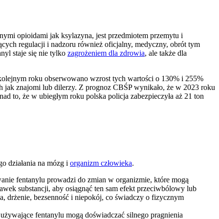
nnymi opioidami jak ksylazyna, jest przedmiotem przemytu i
ących regulacji i nadzoru również oficjalny, medyczny, obrót tym
yl staje się nie tylko
zagrożeniem dla zdrowia
, ale także dla
kolejnym roku obserwowano wzrost tych wartości o 130% i 255%
ch jak znajomi lub dilerzy. Z prognoz CBŚP wynikało, że w 2023 roku
d to, że w ubiegłym roku polska policja zabezpieczyła aż 21 ton
go działania na mózg i
organizm człowieka
.
wanie fentanylu prowadzi do zmian w organizmie, które mogą
awek substancji, aby osiągnąć ten sam efekt przeciwbólowy lub
, drżenie, bezsenność i niepokój, co świadczy o fizycznym
używające fentanylu mogą doświadczać silnego pragnienia