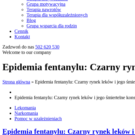
Grupa motywacyjna
Terapia nawrotów
Terapia dla współuzależnionych
Blog
Grupa wsparcia dla rodzin
Cennik
Kontakt
Zadzwoń do nas
502 620 530
Welcome to our company
Epidemia fentanylu: Czarny ryn
Strona główna
»
Epidemia fentanylu: Czarny rynek leków i jego śmi
Epidemia fentanylu: Czarny rynek leków i jego śmiertelne ko
Lekomania
Narkomania
Pomoc w uzależnieniach
Epidemia fentanylu: Czarny rynek leków i